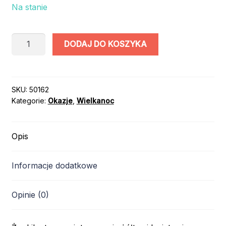
Na stanie
ilość
DODAJ DO KOSZYKA
ŻONKIL
NA
PIKU
25cm
SKU:
50162
Kategorie:
Okazje
,
Wielkanoc
K130E
Opis
Informacje dodatkowe
Opinie (0)