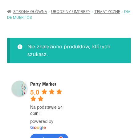
Rozwiń
Balony / Akcesoria
menu
STRONA GŁÓWNA
URODZINY / IMPREZY
TEMATYCZNE
DIA
potom
DE MUERTOS
Rozwiń
Urodziny / Imprezy
menu
potom
Rozwiń
Dekoracje / Nakrycia
menu
Nie znaleziono produktów, których
potom
Rozwiń
Stroje / Dodatki
szukasz.
menu
potom
Akcesoria Party
Party Market
Moje konto
5.0
Koszyk
Na podstawie 24
opinii
powered by
G
o
o
g
l
e