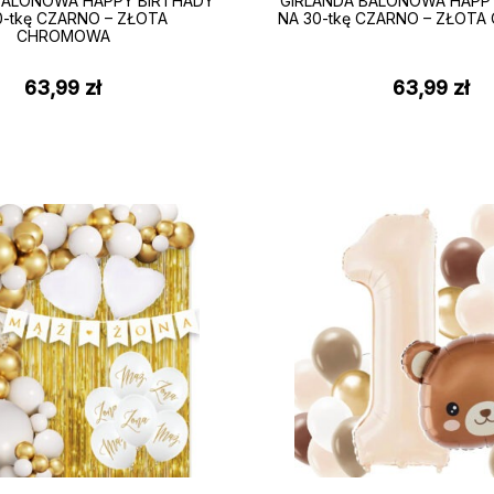
BALONOWA HAPPY BIRTHADY
GIRLANDA BALONOWA HAPP
0-tkę CZARNO – ZŁOTA
NA 30-tkę CZARNO – ZŁOT
CHROMOWA
63,99
zł
63,99
zł