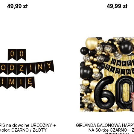
49,99
zł
49,99
zł
IS na dowolne URODZINY +
GIRLANDA BALONOWA HAPP
/ kolor: CZARNO / ZŁOTY
NA 60-tkę CZARNO – 