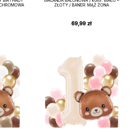
Y BIRTHADY
GIRLANDA BALONOWA / kolor: BIAŁO –
A CHROMOWA
ZŁOTY / BANER: MĄŻ ŻONA
69,99
zł