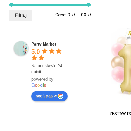
Cena
Cena
Cena:
0 zł
—
90 zł
Filtruj
min.
maks.
Party Market
5.0
Na podstawie 24
opinii
powered by
G
o
o
g
l
e
oceń nas w
ZESTAW RO