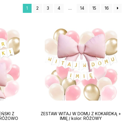
1
2
3
4
…
14
15
16
EŃSKI Z
ZESTAW WITAJ W DOMU Z KOKARDKĄ +
r: RÓŻOWO
IMIĘ / kolor: RÓŻOWY