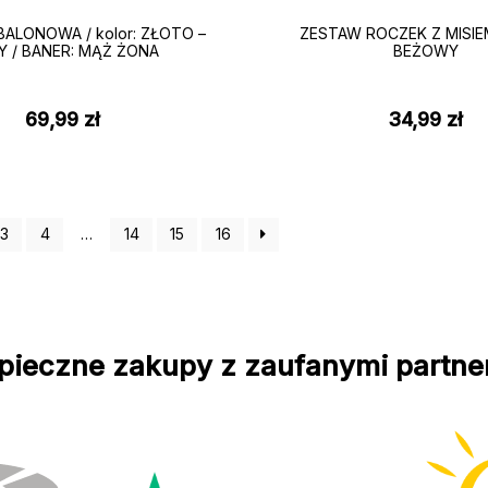
BALONOWA / kolor: ZŁOTO –
ZESTAW ROCZEK Z MISIEM 
Y / BANER: MĄŻ ŻONA
BEŻOWY
69,99
zł
34,99
zł
3
4
…
14
15
16
pieczne zakupy z zaufanymi partne