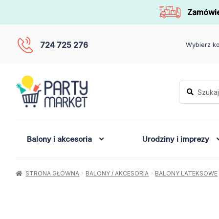
Zamówie
724 725 276
Wybierz ko
Szukaj:
Szukaj
Balony i akcesoria
Urodziny i imprezy
STRONA GŁÓWNA
BALONY / AKCESORIA
BALONY LATEKSOWE