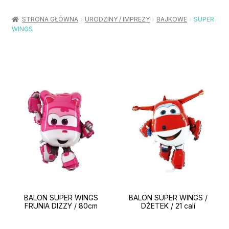
Rozwiń
Balony / Akcesoria
menu
STRONA GŁÓWNA
URODZINY / IMPREZY
BAJKOWE
SUPER
potom
WINGS
Rozwiń
Urodziny / Imprezy
menu
potom
Rozwiń
Dekoracje / Nakrycia
menu
potom
Rozwiń
Stroje / Dodatki
menu
potom
Akcesoria Party
Moje konto
Koszyk
BALON SUPER WINGS
BALON SUPER WINGS /
FRUNIA DIZZY / 80cm
DŻETEK / 21 cali