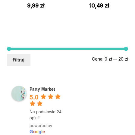
9,99
zł
10,49
zł
Ce
Ce
Cena:
0 zł
—
20 zł
Filtruj
min
mak
Party Market
5.0
Na podstawie 24
opinii
powered by
G
o
o
g
l
e