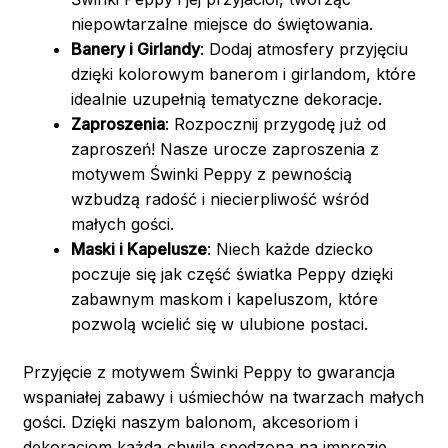
niepowtarzalne miejsce do świętowania.
Banery i Girlandy
: Dodaj atmosfery przyjęciu
dzięki kolorowym banerom i girlandom, które
idealnie uzupełnią tematyczne dekoracje.
Zaproszenia
: Rozpocznij przygodę już od
zaproszeń! Nasze urocze zaproszenia z
motywem Świnki Peppy z pewnością
wzbudzą radość i niecierpliwość wśród
małych gości.
Maski i Kapelusze
: Niech każde dziecko
poczuje się jak część światka Peppy dzięki
zabawnym maskom i kapeluszom, które
pozwolą wcielić się w ulubione postaci.
Przyjęcie z motywem Świnki Peppy to gwarancja
wspaniałej zabawy i uśmiechów na twarzach małych
gości. Dzięki naszym balonom, akcesoriom i
dekoracjom każda chwila spędzona na imprezie