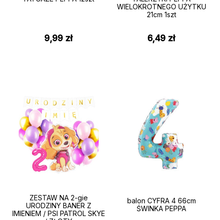
WIELOKROTNEGO UŻYTKU
21cm 1szt
9,99
zł
6,49
zł
ZESTAW NA 2-gie
balon CYFRA 4 66cm
URODZINY BANER Z
ŚWINKA PEPPA
IMIENIEM / PSI PATROL SKYE