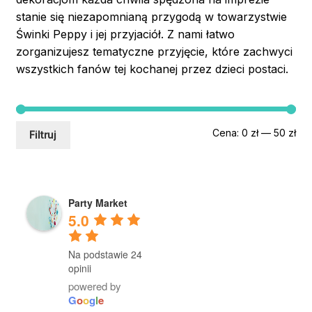
stanie się niezapomnianą przygodą w towarzystwie
Świnki Peppy i jej przyjaciół. Z nami łatwo
zorganizujesz tematyczne przyjęcie, które zachwyci
wszystkich fanów tej kochanej przez dzieci postaci.
Ce
Ce
Cena:
0 zł
—
50 zł
Filtruj
min
mak
Party Market
5.0
Na podstawie 24
opinii
powered by
G
o
o
g
l
e