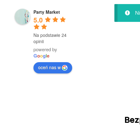
Party Market
Ni
5.0
Na podstawie 24
opinii
powered by
G
o
o
g
l
e
oceń nas w
Bez