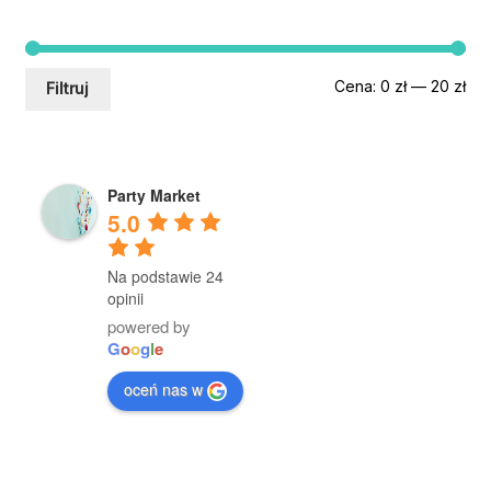
Ce
Ce
Cena:
0 zł
—
20 zł
Filtruj
min
mak
Party Market
5.0
Na podstawie 24
opinii
powered by
G
o
o
g
l
e
oceń nas w