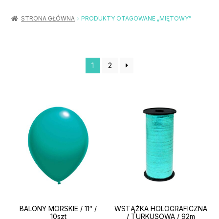
Rozwiń
Balony / Akcesoria
menu
STRONA GŁÓWNA
PRODUKTY OTAGOWANE „MIĘTOWY”
potom
Rozwiń
Urodziny / Imprezy
menu
potom
Rozwiń
Dekoracje / Nakrycia
1
2
menu
potom
Rozwiń
Stroje / Dodatki
menu
potom
Akcesoria Party
Moje konto
Koszyk
BALONY MORSKIE / 11″ /
WSTĄŻKA HOLOGRAFICZNA
10szt
/ TURKUSOWA / 92m