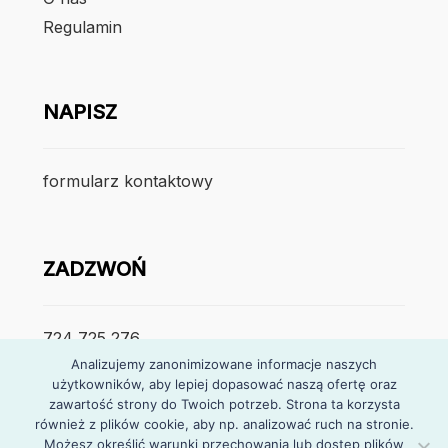
Regulamin
NAPISZ
formularz kontaktowy
ZADZWOŃ
724 725 276
Analizujemy zanonimizowane informacje naszych
poniedzialek – piątek
użytkowników, aby lepiej dopasować naszą ofertę oraz
zawartość strony do Twoich potrzeb. Strona ta korzysta
7:30 – 15:30
również z plików cookie, aby np. analizować ruch na stronie.
Możesz określić warunki przechowania lub dostęp plików