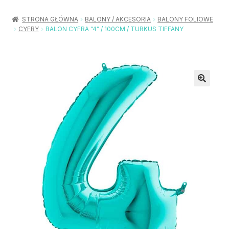
Rozwiń
Balony / Akcesoria
menu
STRONA GŁÓWNA
BALONY / AKCESORIA
BALONY FOLIOWE
potom
CYFRY
BALON CYFRA “4” / 100CM / TURKUS TIFFANY
Rozwiń
Urodziny / Imprezy
menu
potom
Rozwiń
Dekoracje / Nakrycia
menu
potom
Rozwiń
Stroje / Dodatki
menu
potom
Akcesoria Party
Moje konto
Koszyk