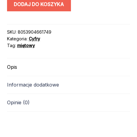
ilość
DODAJ DO KOSZYKA
BALON
CYFRA
“4”
/
SKU:
8053904661749
Kategoria:
Cyfry
100cm
Tag:
miętowy
/
TURKUS
TIFFANY
Opis
Informacje dodatkowe
Opinie (0)