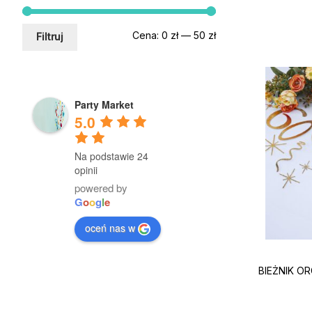
Cena
Cena
Cena:
0 zł
—
50 zł
Filtruj
min.
maks.
Party Market
5.0
Na podstawie 24
opinii
powered by
G
o
o
g
l
e
oceń nas w
BIEŻNIK O