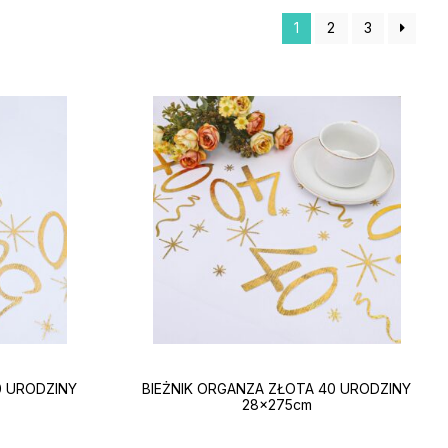
1
2
3
0 URODZINY
BIEŻNIK ORGANZA ZŁOTA 40 URODZINY
28x275cm