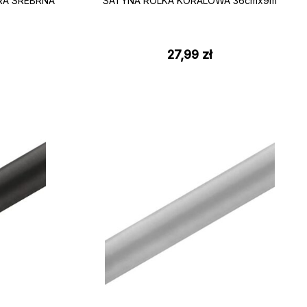
RA SREBRNA
SATYNA ROLKA KORALOWA 36cmx9m
27,99
zł