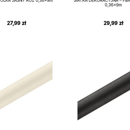
OLKA JASNY RÓŻ 0,36x9m
SIATKA DEKORACYJNA – FIB
0,36x9m
27,99
zł
29,99
zł