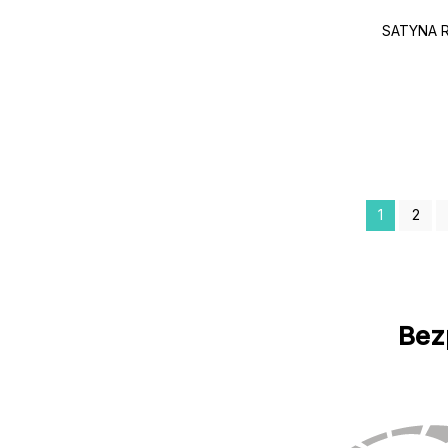
SATYNA 
1
2
Bez