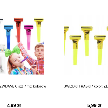
WIJANE 6 szt. / mix kolorów
GWIZDKI TRĄBKI / kolor: ZŁ
4,99
zł
5,99
zł