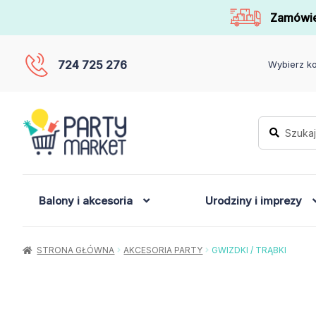
Zamówie
724 725 276
Wybierz ko
Szukaj:
Szukaj
Balony i akcesoria
Urodziny i imprezy
STRONA GŁÓWNA
AKCESORIA PARTY
GWIZDKI / TRĄBKI