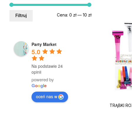
Cena
Cena
Cena:
0 zł
—
10 zł
Filtruj
min.
maks.
Party Market
5.0
Na podstawie 24
opinii
powered by
G
o
o
g
l
e
oceń nas w
TRĄBKI ROZ