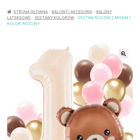
Rozwiń
Balony / Akcesoria
menu
STRONA GŁÓWNA
BALONY / AKCESORIA
BALONY
potom
LATEKSOWE
ZESTAWY KOLORÓW
ZESTAW ROCZEK Z MISIEM /
Rozwiń
Urodziny / Imprezy
KOLOR: RÓŻOWY
menu
potom
Rozwiń
Dekoracje / Nakrycia
menu
potom
Rozwiń
Stroje / Dodatki
menu
potom
Akcesoria Party
Moje konto
Koszyk