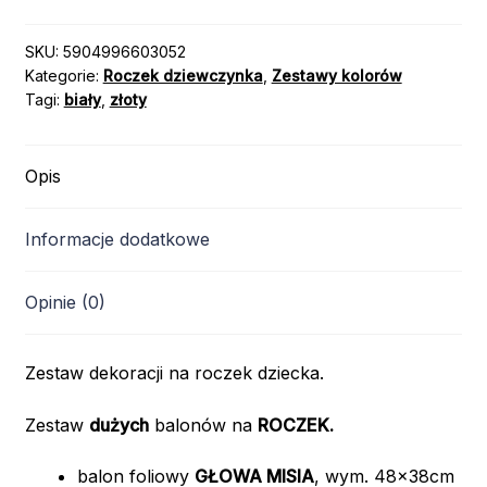
Z
MISIEM
SKU:
5904996603052
Kategorie:
Roczek dziewczynka
,
Zestawy kolorów
/
Tagi:
biały
,
złoty
kolor:
RÓŻOWY
Opis
Informacje dodatkowe
Opinie (0)
Zestaw dekoracji na roczek dziecka.
Zestaw
dużych
balonów na
ROCZEK
.
balon foliowy
GŁOWA MISIA
, wym. 48x38cm