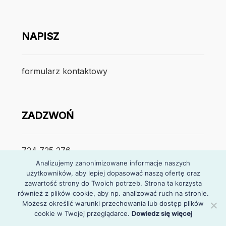
NAPISZ
formularz kontaktowy
ZADZWOŃ
724 725 276
Analizujemy zanonimizowane informacje naszych
użytkowników, aby lepiej dopasować naszą ofertę oraz
poniedzialek – piątek
zawartość strony do Twoich potrzeb. Strona ta korzysta
7:30 – 15:30
również z plików cookie, aby np. analizować ruch na stronie.
Możesz określić warunki przechowania lub dostęp plików
cookie w Twojej przeglądarce.
Dowiedz się więcej