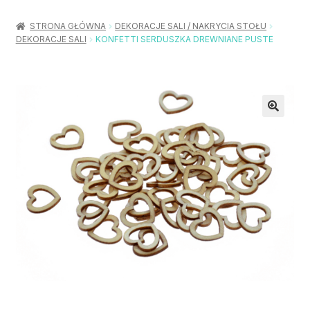
Rozwiń
Balony / Akcesoria
menu
STRONA GŁÓWNA
DEKORACJE SALI / NAKRYCIA STOŁU
potom
DEKORACJE SALI
KONFETTI SERDUSZKA DREWNIANE PUSTE
Rozwiń
Urodziny / Imprezy
menu
potom
Rozwiń
Dekoracje / Nakrycia
menu
potom
Rozwiń
Stroje / Dodatki
menu
potom
Akcesoria Party
Moje konto
Koszyk