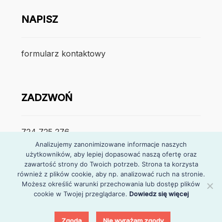
NAPISZ
formularz kontaktowy
ZADZWOŃ
724 725 276
Analizujemy zanonimizowane informacje naszych
użytkowników, aby lepiej dopasować naszą ofertę oraz
poniedzialek – piątek
zawartość strony do Twoich potrzeb. Strona ta korzysta
7:30 – 15:30
również z plików cookie, aby np. analizować ruch na stronie.
Możesz określić warunki przechowania lub dostęp plików
cookie w Twojej przeglądarce.
Dowiedz się więcej
0
Zgoda
Nie wyrażam zgody