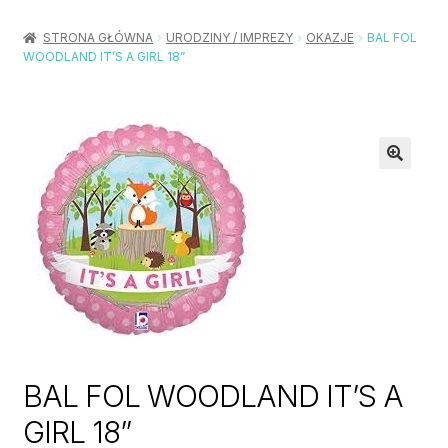
Rozwiń
Balony / Akcesoria
menu
STRONA GŁÓWNA
URODZINY / IMPREZY
OKAZJE
BAL FOL
potom
WOODLAND IT’S A GIRL 18”
Rozwiń
Urodziny / Imprezy
menu
potom
Rozwiń
Dekoracje / Nakrycia
menu
potom
Rozwiń
Stroje / Dodatki
menu
potom
Akcesoria Party
Moje konto
Koszyk
BAL FOL WOODLAND IT’S A
GIRL 18”