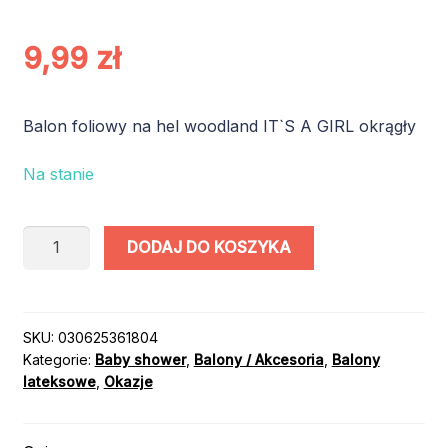
9,99
zł
Balon foliowy na hel woodland IT`S A GIRL okrągły
Na stanie
ilość
DODAJ DO KOSZYKA
BAL
FOL
WOODLAND
IT'S
SKU:
030625361804
Kategorie:
Baby shower
,
Balony / Akcesoria
,
Balony
A
lateksowe
,
Okazje
GIRL
18”