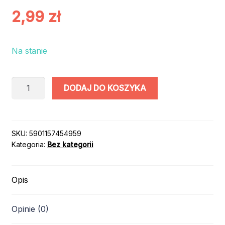
2,99
zł
Na stanie
ilość
DODAJ DO KOSZYKA
TASIEMKA
SATYNA
SREBRNY
6mm/25m
SKU:
5901157454959
Kategoria:
Bez kategorii
Opis
Opinie (0)