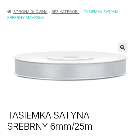
Rozwiń
Balony / Akcesoria
menu
STRONA GŁÓWNA
BEZ KATEGORII
TASIEMKA SATYNA
potom
SREBRNY 6MM/25M
Rozwiń
Urodziny / Imprezy
menu
potom
Rozwiń
Dekoracje / Nakrycia
menu
potom
Rozwiń
Stroje / Dodatki
menu
potom
Akcesoria Party
Moje konto
Koszyk
TASIEMKA SATYNA
SREBRNY 6mm/25m