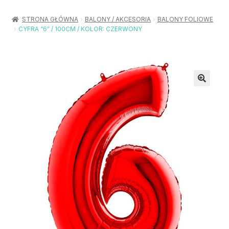
Rozwiń
Balony / Akcesoria
menu
STRONA GŁÓWNA
BALONY / AKCESORIA
BALONY FOLIOWE
potom
CYFRA “6” / 100CM / KOLOR: CZERWONY
Rozwiń
Urodziny / Imprezy
menu
potom
Rozwiń
Dekoracje / Nakrycia
menu
potom
Rozwiń
Stroje / Dodatki
menu
potom
Akcesoria Party
Moje konto
Koszyk