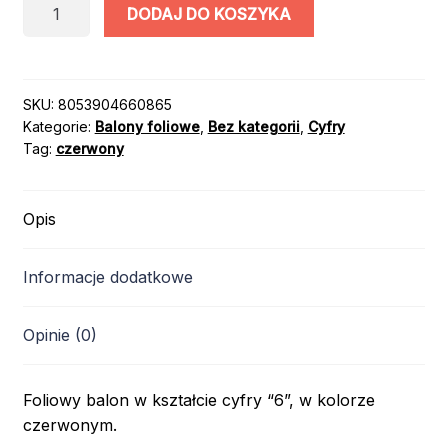
ilość
DODAJ DO KOSZYKA
CYFRA
“6”
/
100cm
SKU:
8053904660865
Kategorie:
Balony foliowe
,
Bez kategorii
,
Cyfry
/
Tag:
czerwony
kolor:
CZERWONY
Opis
Informacje dodatkowe
Opinie (0)
Foliowy balon w kształcie cyfry “6”, w kolorze
czerwonym.