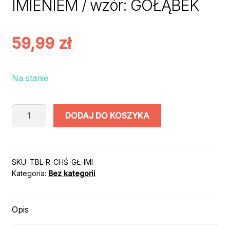
IMIENIEM / wzór: GOŁĄBEK
59,99
zł
Na stanie
ilość
DODAJ DO KOSZYKA
TABLICA
PERSONALIZOWANA
NA
CHRZEST
SKU:
TBL-R-CHŚ-GŁ-IMI
Kategoria:
Bez kategorii
RÓŻOWA
Z
IMIENIEM
Opis
/
wzór: