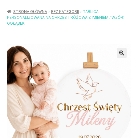
Rozwiń
Balony / Akcesoria
menu
STRONA GŁÓWNA
BEZ KATEGORII
TABLICA
potom
PERSONALIZOWANA NA CHRZEST RÓŻOWA Z IMIENIEM / WZÓR:
Rozwiń
Urodziny / Imprezy
GOŁĄBEK
menu
potom
Rozwiń
Dekoracje / Nakrycia
menu
potom
Rozwiń
Stroje / Dodatki
menu
potom
Akcesoria Party
Moje konto
Koszyk