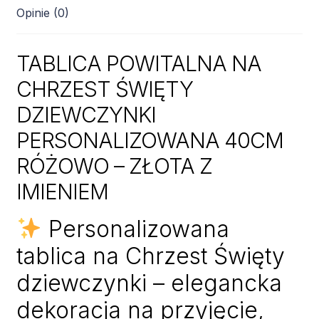
GOŁĄBEK
Opinie (0)
TABLICA POWITALNA NA
CHRZEST ŚWIĘTY
DZIEWCZYNKI
PERSONALIZOWANA 40CM
RÓŻOWO – ZŁOTA Z
IMIENIEM
Personalizowana
tablica na Chrzest Święty
dziewczynki – elegancka
dekoracja na przyjęcie,