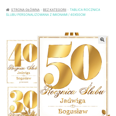
Rozwiń
Balony / Akcesoria
menu
STRONA GŁÓWNA
BEZ KATEGORII
TABLICA ROCZNICA
potom
ŚLUBU PERSONALIZOWANA Z IMIONAMI / 40X50CM
Rozwiń
Urodziny / Imprezy
menu
potom
Rozwiń
Dekoracje / Nakrycia
menu
potom
Rozwiń
Stroje / Dodatki
menu
potom
Akcesoria Party
Moje konto
Koszyk