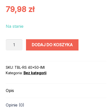
79,98
zł
Na stanie
ilość
DODAJ DO KOSZYKA
TABLICA
ROCZNICA
ŚLUBU
personalizowana
SKU:
TBL-RS 40x50-IMI
Kategoria:
Bez kategorii
z
IMIONAMI
/
Opis
40x50cm
Opinie (0)