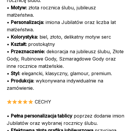
rocznicę ślubu.
•
Motyw:
złota rocznica ślubu, jubileusz
małżeństwa.
•
Personalizacja:
imiona Jubilatów oraz liczba lat
małżeństwa.
•
Kolorystyka:
biel, złoto, delikatny motyw serc
•
Kształt:
prostokątny
•
Przeznaczenie:
dekoracja na jubileusz ślubu, Złote
Gody, Rubinowe Gody, Szmaragdowe Gody oraz
inne rocznice małżeńskie.
•
Styl:
elegancki, klasyczny, glamour, premium.
•
Produkcja:
wykonywana indywidualnie na
zamówienie.
CECHY
•
Pełna personalizacja tablicy
poprzez dodanie imion
Jubilatów oraz wybranej rocznicy ślubu.
•
Efektowna złota grafika jubileuszowa
przyciąga