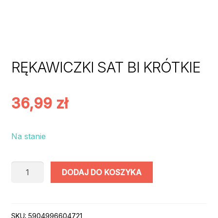
RĘKAWICZKI SAT BI KRÓTKIE
36,99
zł
Na stanie
ilość
DODAJ DO KOSZYKA
RĘKAWICZKI
SAT
BI
KRÓTKIE
SKU:
5904996604721