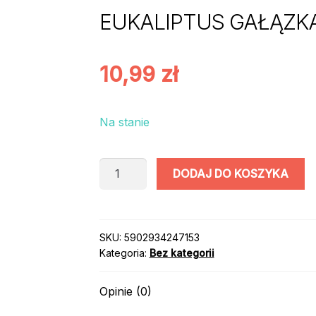
EUKALIPTUS GAŁĄZKA
10,99
zł
Na stanie
ilość
DODAJ DO KOSZYKA
EUKALIPTUS
GAŁĄZKA
35cm
1szt
SKU:
5902934247153
Kategoria:
Bez kategorii
Opinie (0)