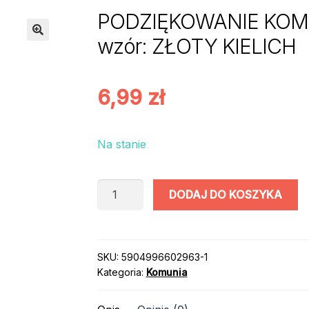
PODZIĘKOWANIE KOMU
wzór: ZŁOTY KIELICH
6,99
zł
Na stanie
ilość
DODAJ DO KOSZYKA
PODZIĘKOWANIE
KOMUNIJNE:
MAGNES
ANIOŁEK
SKU:
5904996602963-1
Kategoria:
Komunia
/
wzór:
ZŁOTY