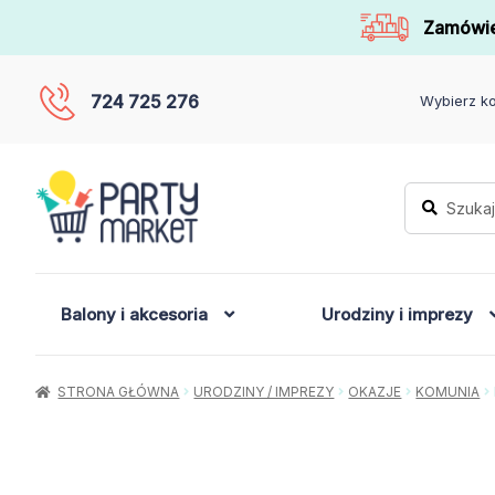
Zamówie
724 725 276
Wybierz ko
Szukaj:
Szukaj
Balony i akcesoria
Urodziny i imprezy
STRONA GŁÓWNA
URODZINY / IMPREZY
OKAZJE
KOMUNIA