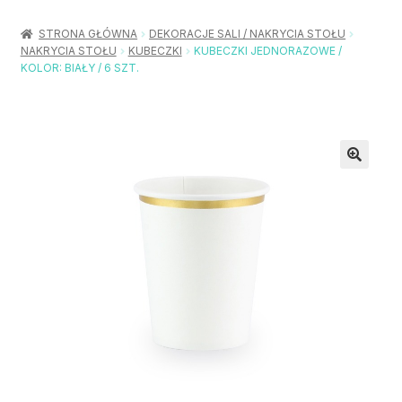
Rozwiń
Balony / Akcesoria
menu
STRONA GŁÓWNA
DEKORACJE SALI / NAKRYCIA STOŁU
potom
NAKRYCIA STOŁU
KUBECZKI
KUBECZKI JEDNORAZOWE /
Rozwiń
Urodziny / Imprezy
KOLOR: BIAŁY / 6 SZT.
menu
potom
Rozwiń
Dekoracje / Nakrycia
menu
potom
Rozwiń
Stroje / Dodatki
menu
potom
Akcesoria Party
Moje konto
Koszyk