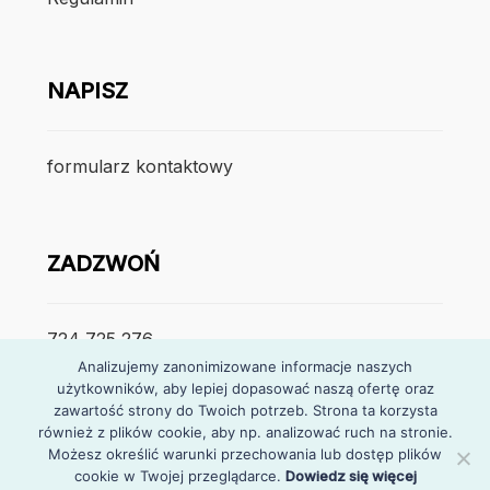
NAPISZ
formularz kontaktowy
ZADZWOŃ
724 725 276
Analizujemy zanonimizowane informacje naszych
użytkowników, aby lepiej dopasować naszą ofertę oraz
poniedzialek – piątek
zawartość strony do Twoich potrzeb. Strona ta korzysta
7:30 – 15:30
również z plików cookie, aby np. analizować ruch na stronie.
Możesz określić warunki przechowania lub dostęp plików
cookie w Twojej przeglądarce.
Dowiedz się więcej