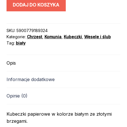
ilość
DODAJ DO KOSZYKA
KUBECZKI
JEDNORAZOWE
/
kolor:
SKU:
5900779189324
Kategorie:
Chrzest
,
Komunia
,
Kubeczki
,
Wesele i ślub
BIAŁY
Tag:
biały
/
6
szt.
Opis
Informacje dodatkowe
Opinie (0)
Kubeczki papierowe w kolorze białym ze złotymi
brzegami.