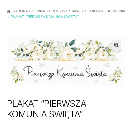
Rozwiń
Balony / Akcesoria
menu
STRONA GŁÓWNA
URODZINY / IMPREZY
OKAZJE
KOMUNIA
potom
PLAKAT “PIERWSZA KOMUNIA ŚWIĘTA”
Rozwiń
Urodziny / Imprezy
menu
potom
Rozwiń
Dekoracje / Nakrycia
menu
potom
Rozwiń
Stroje / Dodatki
menu
potom
Akcesoria Party
Moje konto
Koszyk
PLAKAT “PIERWSZA
KOMUNIA ŚWIĘTA”