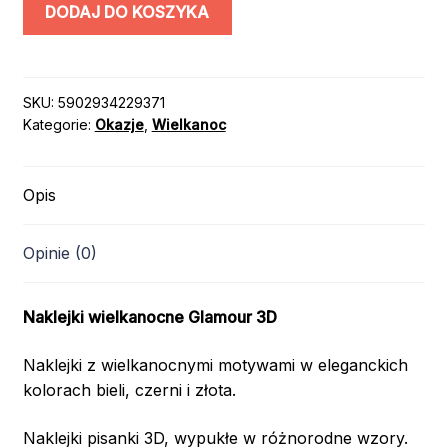
ilość
DODAJ DO KOSZYKA
NAKLEJKI
WIELKANOC
PISANKI
GLAMOUR
SKU:
5902934229371
Kategorie:
Okazje
,
Wielkanoc
3D
Opis
Opinie (0)
Naklejki wielkanocne Glamour 3D
Naklejki z wielkanocnymi motywami w eleganckich
kolorach bieli, czerni i złota.
Naklejki pisanki 3D, wypukłe w różnorodne wzory.