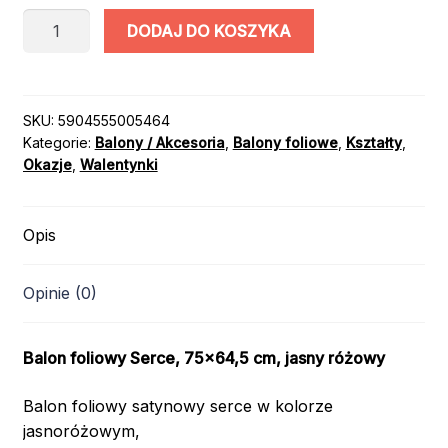
ilość
DODAJ DO KOSZYKA
BALON
FOLIOWY
SERCE
JASNY
SKU:
5904555005464
Kategorie:
Balony / Akcesoria
,
Balony foliowe
,
Kształty
,
RÓŻ
Okazje
,
Walentynki
75x64,5cm
Opis
Opinie (0)
Balon foliowy Serce, 75×64,5 cm, jasny różowy
Balon foliowy satynowy serce w kolorze
jasnoróżowym,