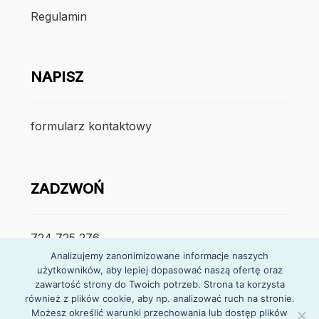
Regulamin
NAPISZ
formularz kontaktowy
ZADZWOŃ
724 725 276
Analizujemy zanonimizowane informacje naszych
użytkowników, aby lepiej dopasować naszą ofertę oraz
poniedzialek – piątek
zawartość strony do Twoich potrzeb. Strona ta korzysta
7:30 – 15:30
również z plików cookie, aby np. analizować ruch na stronie.
Możesz określić warunki przechowania lub dostęp plików