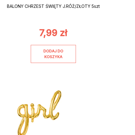
BALONY CHRZEST ŚWIĘTY J.RÓŻ/ZŁOTY 5szt
7,99
zł
DODAJ DO
KOSZYKA