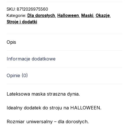
STRASZNA
DYNIA
SKU:
8712026975560
Kategorie:
Dla dorosłych
,
Halloween
,
Maski
,
Okazje
,
Stroje i dodatki
Opis
Informacje dodatkowe
Opinie (0)
Lateksowa maska straszna dynia.
Idealny dodatek do stroju na HALLOWEEN.
Rozmiar uniwersalny – dla dorosłych.