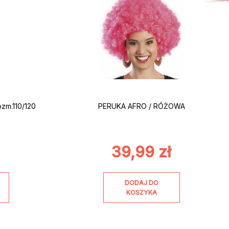
zm.110/120
PERUKA AFRO / RÓŻOWA
39,99
zł
DODAJ DO
KOSZYKA