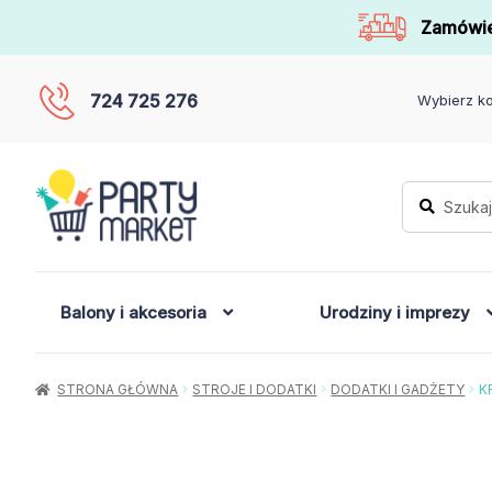
Zamówie
724 725 276
Wybierz ko
Szukaj:
Szukaj
Balony i akcesoria
Urodziny i imprezy
STRONA GŁÓWNA
STROJE I DODATKI
DODATKI I GADŻETY
K