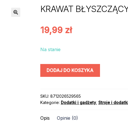
KRAWAT BŁYSZCZĄC
19,99
zł
Na stanie
ilość
DODAJ DO KOSZYKA
KRAWAT
BŁYSZCZĄCY
CZERWONY
40cm
SKU:
8712026529565
Kategorie:
Dodatki i gadżety
,
Stroje i dodatk
Opis
Opinie (0)