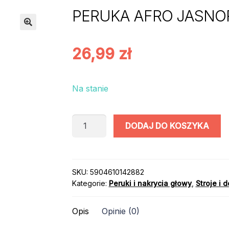
PERUKA AFRO JASN
26,99
zł
Na stanie
ilość
DODAJ DO KOSZYKA
PERUKA
AFRO
JASNORÓŻOWA
SKU:
5904610142882
Kategorie:
Peruki i nakrycia głowy
,
Stroje i 
Opis
Opinie (0)