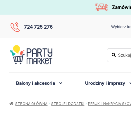
Zamówie
724 725 276
Wybierz ko
Szukaj:
Szukaj
Balony i akcesoria
Urodziny i imprezy
STRONA GŁÓWNA
STROJE I DODATKI
PERUKI I NAKRYCIA GŁ