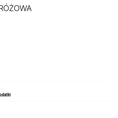
ORÓŻOWA
dodatki