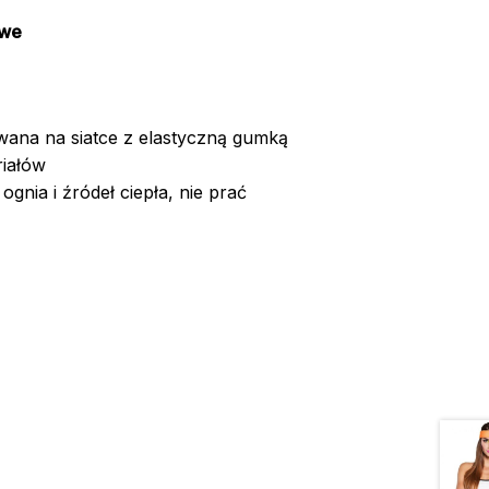
owe
wana na siatce z elastyczną gumką
iałów
gnia i źródeł ciepła, nie prać