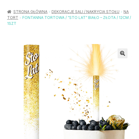
Rozwiń
Balony / Akcesoria
menu
STRONA GŁÓWNA
DEKORACJE SALI / NAKRYCIA STOŁU
NA
potom
TORT
FONTANNA TORTOWA / “STO LAT” BIAŁO – ZŁOTA / 12CM /
Rozwiń
Urodziny / Imprezy
1SZT
menu
potom
Rozwiń
Dekoracje / Nakrycia
menu
potom
Rozwiń
Stroje / Dodatki
menu
potom
Akcesoria Party
Moje konto
Koszyk