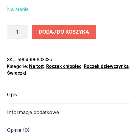
Na stanie
ilość
DODAJ DO KOSZYKA
FONTANNA
TORTOWA
/
"STO
SKU:
5904996603335
Kategorie:
Na tort
,
Roczek chłopiec
,
Roczek dziewczynka
,
LAT"
Świeczki
BIAŁO
-
ZŁOTA
Opis
/
12cm
Informacje dodatkowe
/
1szt
Opinie (0)