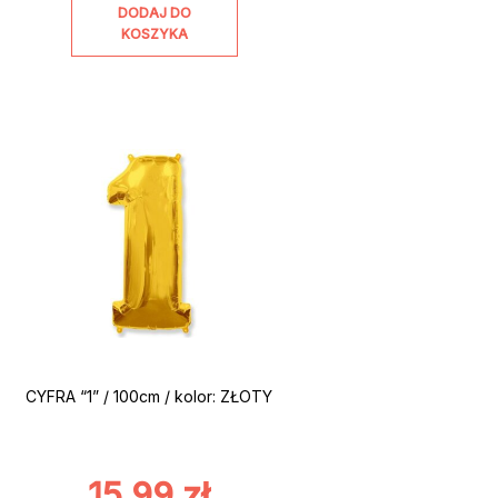
DODAJ DO
KOSZYKA
CYFRA “1” / 100cm / kolor: ZŁOTY
15,99
zł