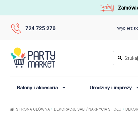
Zamówie
724 725 276
Wybierz ko
Szukaj:
Szukaj
Balony i akcesoria
Urodziny i imprezy
STRONA GŁÓWNA
DEKORACJE SALI / NAKRYCIA STOŁU
DEKOR