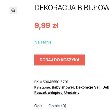
DEKORACJA BIBUŁOWA
9,99
zł
Na stanie
ilość
DODAJ DO KOSZYKA
DEKORACJA
BIBUŁOWA
BALON
NIEBIESKI
SKU:
5904555015791
Kategorie:
Baby shower
,
Dekoracje Sali
,
Deko
Roczek chłopiec
,
Urodziny
Opis
Opinie (0)