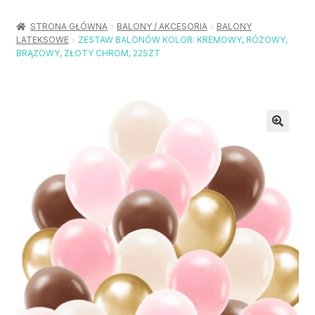
Rozwiń
Balony / Akcesoria
menu
STRONA GŁÓWNA
BALONY / AKCESORIA
BALONY
potom
LATEKSOWE
ZESTAW BALONÓW KOLOR: KREMOWY, RÓŻOWY,
Rozwiń
Urodziny / Imprezy
BRĄZOWY, ZŁOTY CHROM, 22SZT
menu
potom
Rozwiń
Dekoracje / Nakrycia
menu
potom
Rozwiń
Stroje / Dodatki
menu
potom
Akcesoria Party
Moje konto
Koszyk