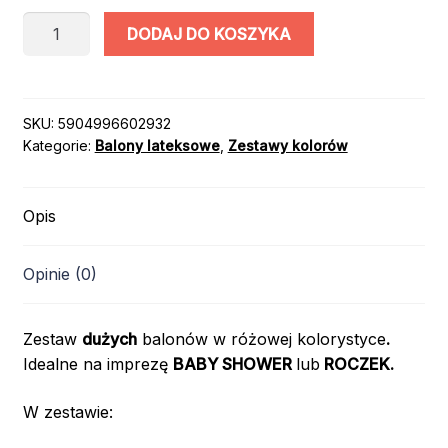
ilość
DODAJ DO KOSZYKA
ZESTAW
BALONÓW
kolor:
KREMOWY,
SKU:
5904996602932
Kategorie:
Balony lateksowe
,
Zestawy kolorów
RÓŻOWY,
BRĄZOWY,
ZŁOTY
Opis
CHROM,
22szt
Opinie (0)
Zestaw
dużych
balonów w różowej kolorystyce
.
Idealne na imprezę
BABY SHOWER
lub
ROCZEK.
W zestawie: