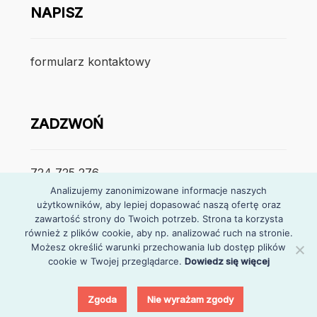
NAPISZ
formularz kontaktowy
ZADZWOŃ
724 725 276
Analizujemy zanonimizowane informacje naszych
użytkowników, aby lepiej dopasować naszą ofertę oraz
poniedzialek – piątek
zawartość strony do Twoich potrzeb. Strona ta korzysta
7:30 – 15:30
również z plików cookie, aby np. analizować ruch na stronie.
Możesz określić warunki przechowania lub dostęp plików
cookie w Twojej przeglądarce.
Dowiedz się więcej
0
Zgoda
Nie wyrażam zgody
© Partymarket
Szukaj:
Szukaj