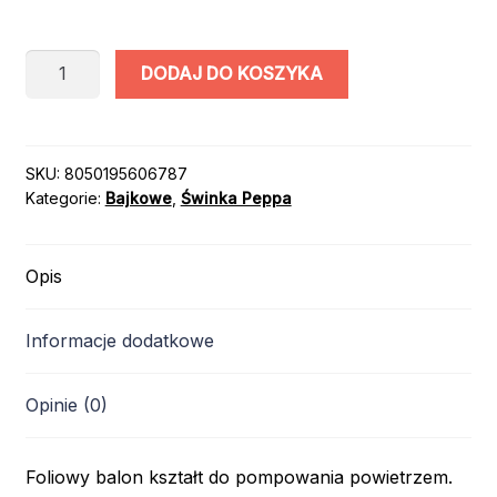
ilość
DODAJ DO KOSZYKA
BALON
ŚWINKA
PEPPA
/
SKU:
8050195606787
Kategorie:
Bajkowe
,
Świnka Peppa
14
cali
Opis
Informacje dodatkowe
Opinie (0)
Foliowy balon kształt do pompowania powietrzem.