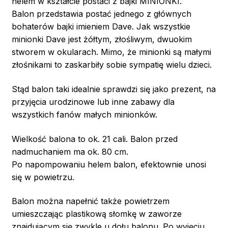
helem w kształcie postaci z bajki MINIONKI.
Balon przedstawia postać jednego z głównych
bohaterów bajki imieniem Dave. Jak wszystkie
minionki Dave jest żółtym, złośliwym, dwuokim
stworem w okularach. Mimo, że minionki są małymi
złośnikami to zaskarbiły sobie sympatię wielu dzieci.
Stąd balon taki idealnie sprawdzi się jako prezent, na
przyjęcia urodzinowe lub inne zabawy dla
wszystkich fanów małych minionków.
Wielkość balona to ok. 21 cali. Balon przed
nadmuchaniem ma ok. 80 cm.
Po napompowaniu helem balon, efektownie unosi
się w powietrzu.
Balon można napełnić także powietrzem
umieszczając plastikową słomkę w zaworze
znajdującym się zwykle u dołu balonu. Po wyjęciu