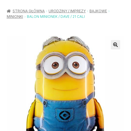
Rozwiń
Balony / Akcesoria
menu
STRONA GŁÓWNA
URODZINY / IMPREZY
BAJKOWE
potom
MINIONKI
BALON MINIONEK / DAVE / 21 CALI
Rozwiń
Urodziny / Imprezy
menu
potom
Rozwiń
Dekoracje / Nakrycia
menu
potom
Rozwiń
Stroje / Dodatki
menu
potom
Akcesoria Party
Moje konto
Koszyk