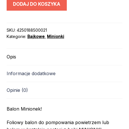
ilość
DODAJ DO KOSZYKA
BALON
MINIONEK
/
DAVE
SKU:
4250188500021
Kategorie:
Bajkowe
,
Minionki
/
21
cali
Opis
Informacje dodatkowe
Opinie (0)
Balon Minionek!
Foliowy balon do pompowania powietrzem lub