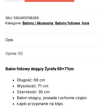
FOLIOWY
STOJĄCY
ŻYRAFA
SKU:
5904610138366
Kategorie:
Balony / Akcesoria
,
Balony foliowe
,
Inne
69x71cm
Opis
Opinie (0)
Balon foliowy stojący Żyrafa 69x71cm
Długość: 69 cm
Wysokość: 71 cm
Szerokość: 30 cm
Balon stojący, posiada ruchome części
Łapki przypinane na klips