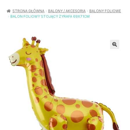
Rozwiń
Balony / Akcesoria
menu
STRONA GŁÓWNA
BALONY / AKCESORIA
BALONY FOLIOWE
potom
BALON FOLIOWY STOJĄCY ŻYRAFA 69X71CM
Rozwiń
Urodziny / Imprezy
menu
potom
Rozwiń
Dekoracje / Nakrycia
menu
potom
Rozwiń
Stroje / Dodatki
menu
potom
Akcesoria Party
Moje konto
Koszyk