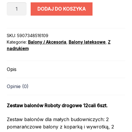
ilość
DODAJ DO KOSZYKA
BALONY
PLAC
BUDOWY
6szt
SKU:
5907348516109
Kategorie:
Balony / Akcesoria
,
Balony lateksowe
,
Z
nadrukiem
Opis
Opinie (0)
Zestaw balonów Roboty drogowe 12cali 6szt.
Zestaw balonów dla małych budowniczych: 2
pomarańczowe balony z koparką i wywrotką, 2