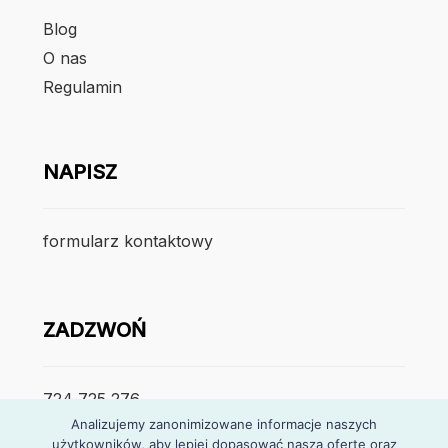
Blog
O nas
Regulamin
NAPISZ
formularz kontaktowy
ZADZWOŃ
724 725 276
Analizujemy zanonimizowane informacje naszych
użytkowników, aby lepiej dopasować naszą ofertę oraz
poniedzialek – piątek