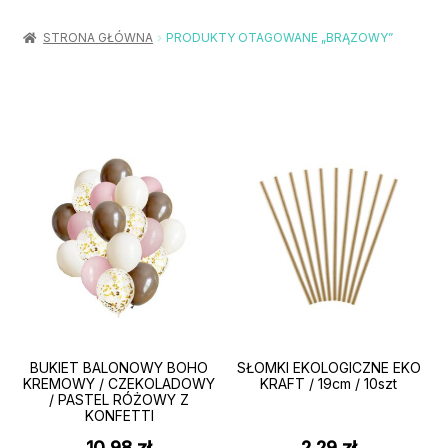
Rozwiń
Balony / Akcesoria
menu
STRONA GŁÓWNA
PRODUKTY OTAGOWANE „BRĄZOWY”
potom
Rozwiń
Urodziny / Imprezy
menu
potom
Rozwiń
Dekoracje / Nakrycia
menu
potom
Rozwiń
Stroje / Dodatki
menu
potom
Akcesoria Party
Moje konto
Koszyk
BUKIET BALONOWY BOHO
SŁOMKI EKOLOGICZNE EKO
KREMOWY / CZEKOLADOWY
KRAFT / 19cm / 10szt
/ PASTEL RÓŻOWY Z
KONFETTI
10,98
zł
2,29
zł