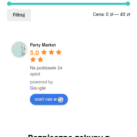
Ce
Ce
Cena:
0 zł
—
40 zł
Filtruj
min
mak
Party Market
5.0
Na podstawie 24
opinii
powered by
G
o
o
g
l
e
oceń nas w