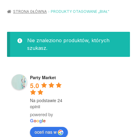
Rozwiń
Balony / Akcesoria
menu
STRONA GŁÓWNA
PRODUKTY OTAGOWANE „BIAŁ”
potom
Rozwiń
Urodziny / Imprezy
menu
potom
Rozwiń
Dekoracje / Nakrycia
Nie znaleziono produktów, których
menu
szukasz.
potom
Rozwiń
Stroje / Dodatki
menu
potom
Akcesoria Party
Party Market
5.0
Moje konto
Na podstawie 24
Koszyk
opinii
powered by
G
o
o
g
l
e
oceń nas w