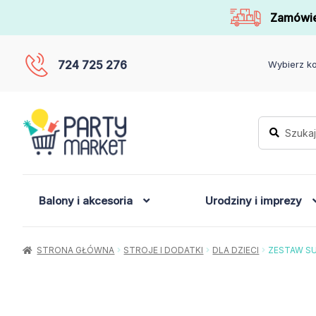
Zamówie
724 725 276
Wybierz ko
Szukaj:
Szukaj
Balony i akcesoria
Urodziny i imprezy
STRONA GŁÓWNA
STROJE I DODATKI
DLA DZIECI
ZESTAW SU