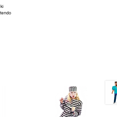
ki
ntendo