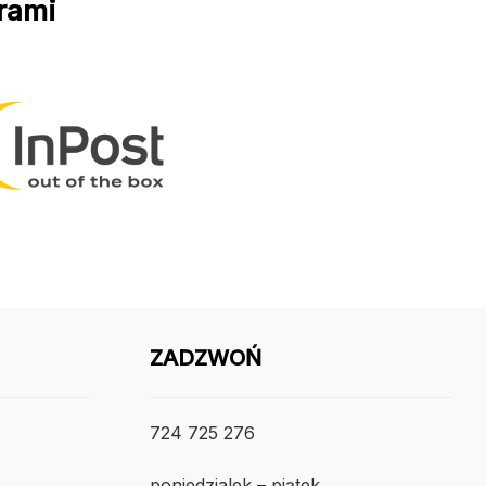
rami
ZADZWOŃ
724 725 276
poniedzialek – piątek