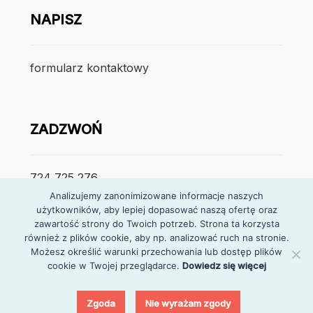
NAPISZ
formularz kontaktowy
ZADZWOŃ
724 725 276
Analizujemy zanonimizowane informacje naszych
poniedzialek – piątek
użytkowników, aby lepiej dopasować naszą ofertę oraz
zawartość strony do Twoich potrzeb. Strona ta korzysta
7:30 – 15:30
również z plików cookie, aby np. analizować ruch na stronie.
Możesz określić warunki przechowania lub dostęp plików
cookie w Twojej przeglądarce.
Dowiedz się więcej
0
Zgoda
Nie wyrażam zgody
© Partymarket