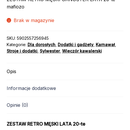
mafiozo
Brak w magazynie
SKU:
5902557256945
Kategorie:
Dla dorosłych
,
Dodatki i gadżety
,
Karnawał
,
Stroje i dodatki
,
Sylwester
,
Wieczór kawalerski
Opis
Informacje dodatkowe
Opinie (0)
ZESTAW RETRO MĘSKI LATA 20-te