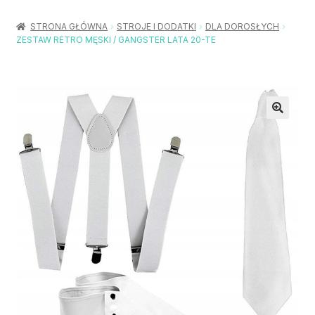
Rozwiń
Balony / Akcesoria
menu
STRONA GŁÓWNA
STROJE I DODATKI
DLA DOROSŁYCH
potom
ZESTAW RETRO MĘSKI / GANGSTER LATA 20-TE
Rozwiń
Urodziny / Imprezy
menu
potom
Rozwiń
Dekoracje / Nakrycia
menu
potom
Rozwiń
Stroje / Dodatki
menu
potom
Akcesoria Party
Moje konto
Koszyk