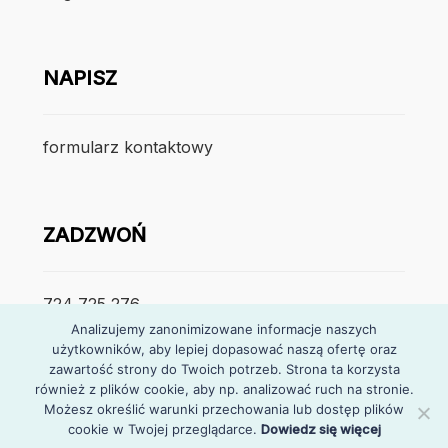
NAPISZ
formularz kontaktowy
ZADZWOŃ
724 725 276
Analizujemy zanonimizowane informacje naszych
użytkowników, aby lepiej dopasować naszą ofertę oraz
poniedzialek – piątek
zawartość strony do Twoich potrzeb. Strona ta korzysta
7:30 – 15:30
również z plików cookie, aby np. analizować ruch na stronie.
Możesz określić warunki przechowania lub dostęp plików
cookie w Twojej przeglądarce.
Dowiedz się więcej