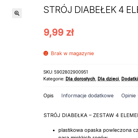
STRÓJ DIABEŁEK 4 E
9,99
zł
Brak w magazynie
SKU:
5902802900951
Kategorie:
Dla dorosłych
,
Dla dzieci
,
Dodatki
Opis
Informacje dodatkowe
Opinie 
STRÓJ DIABEŁKA – ZESTAW 4 ELEM
plastikowa opaska powleczona c
para miękkich rogów