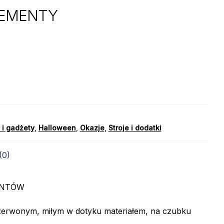
LEMENTY
 i gadżety
,
Halloween
,
Okazje
,
Stroje i dodatki
(0)
ENTÓW
zerwonym, miłym w dotyku materiałem, na czubku