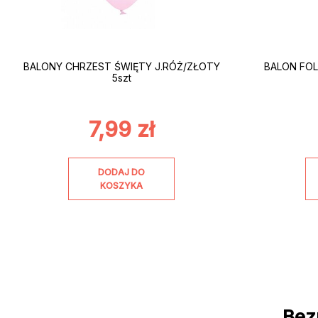
BALONY CHRZEST ŚWIĘTY J.RÓŻ/ZŁOTY
BALON FOL
5szt
7,99
zł
DODAJ DO
KOSZYKA
Bez