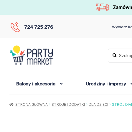
Zamówie
724 725 276
Wybierz ko
Szukaj:
Szukaj
Balony i akcesoria
Urodziny i imprezy
STRONA GŁÓWNA
STROJE I DODATKI
DLA DZIECI
STRÓJ DIA