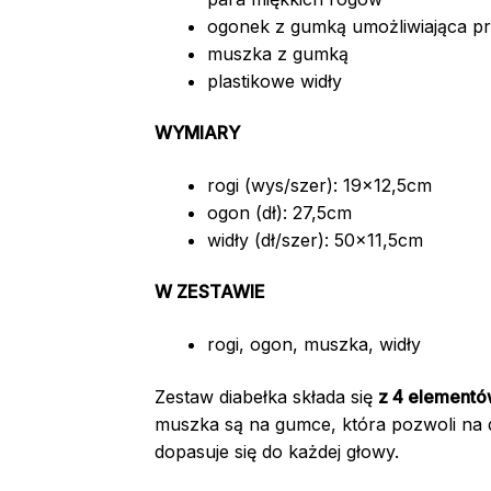
ogonek z gumką umożliwiająca 
muszka z gumką
plastikowe widły
WYMIARY
rogi (wys/szer): 19×12,5cm
ogon (dł): 27,5cm
widły (dł/szer): 50×11,5cm
W ZESTAWIE
rogi, ogon, muszka, widły
Zestaw diabełka składa się
z 4 elementó
muszka są na gumce, która pozwoli na 
dopasuje się do każdej głowy.