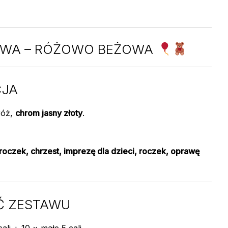
OWA – RÓŻOWO BEŻOWA
CJA
róż,
chrom jasny złoty
.
 roczek, chrzest, imprezę dla dzieci, roczek, oprawę
 ZESTAWU