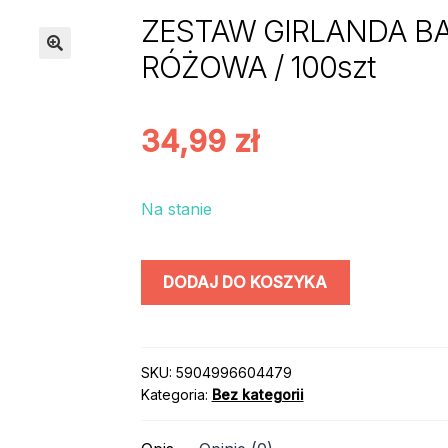
ZESTAW GIRLANDA BA
RÓŻOWA / 100szt
34,99
zł
Na stanie
ilość
DODAJ DO KOSZYKA
ZESTAW
GIRLANDA
BALONOWA
/
SKU:
5904996604479
Kategoria:
Bez kategorii
kolor:
BEŻOWO
RÓŻOWA