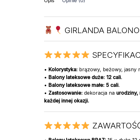
Opis
Opinie (0)
/
100szt
GIRLANDA BALON
SPECYFIKA
•
Kolorystyka:
brązowy, beżowy, jasny 
•
Balony lateksowe duże:
12 cali
.
•
Balony lateksowe małe:
5 cali
.
•
Zastosowanie:
dekoracja na
urodziny,
każdej innej okazji.
ZAWARTOŚĆ