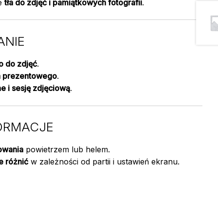
ie
tła do zdjęć i pamiątkowych fotografii
.
NIE
o do zdjęć
.
ka prezentowego
.
e i sesję zdjęciową
.
ORMACJE
owania
powietrzem lub helem.
e różnić
w zależności od partii i ustawień ekranu.