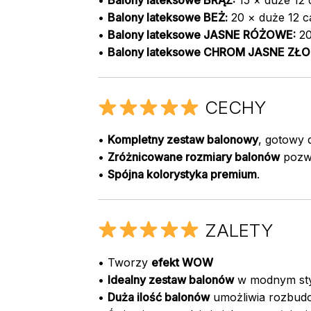
•
Balony lateksowe BRĄZ:
15 × duże 12 c
•
Balony lateksowe BEŻ:
20 × duże 12 cal
•
Balony lateksowe JASNE RÓŻOWE:
20 
•
Balony lateksowe CHROM JASNE ZŁO
CECHY
•
Kompletny zestaw balonowy
, gotowy 
•
Zróżnicowane rozmiary balonów
pozwa
•
Spójna kolorystyka premium
.
ZALETY
• Tworzy
efekt WOW
•
Idealny zestaw balonów
w modnym sty
•
Duża ilość balonów
umożliwia rozbudo