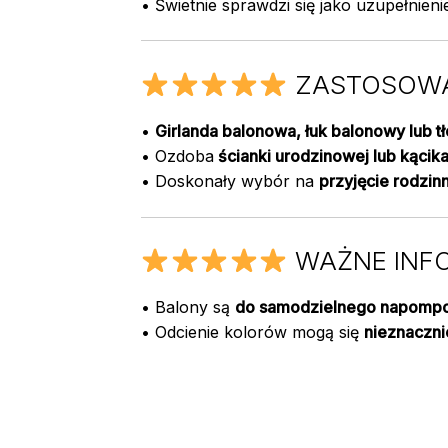
• Świetnie sprawdzi się jako uzupełnien
ZASTOSOWA
•
Girlanda balonowa, łuk balonowy lub tł
• Ozdoba
ścianki urodzinowej lub kąci
• Doskonały wybór na
przyjęcie rodzinn
WAŻNE INF
• Balony są
do samodzielnego napomp
• Odcienie kolorów mogą się
nieznaczni