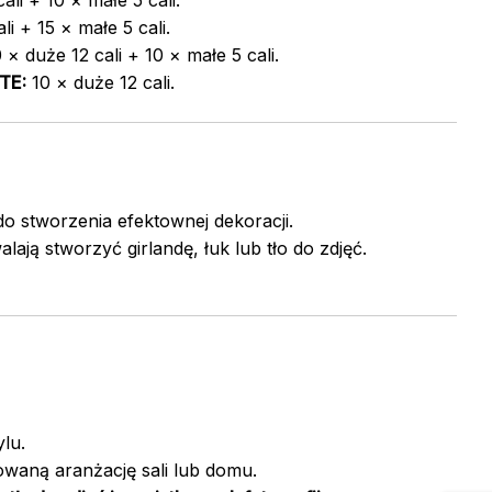
ali + 10 × małe 5 cali.
i + 15 × małe 5 cali.
× duże 12 cali + 10 × małe 5 cali.
TE:
10 × duże 12 cali.
do stworzenia efektownej dekoracji.
lają stworzyć girlandę, łuk lub tło do zdjęć.
lu.
waną aranżację sali lub domu.