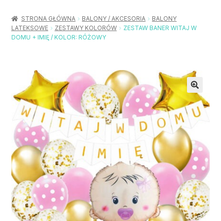
Rozwiń
Balony / Akcesoria
menu
STRONA GŁÓWNA
BALONY / AKCESORIA
BALONY
potom
LATEKSOWE
ZESTAWY KOLORÓW
ZESTAW BANER WITAJ W
Rozwiń
Urodziny / Imprezy
DOMU + IMIĘ / KOLOR: RÓŻOWY
menu
potom
Rozwiń
Dekoracje / Nakrycia
menu
potom
Rozwiń
Stroje / Dodatki
menu
potom
Akcesoria Party
Moje konto
Koszyk