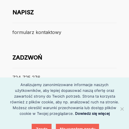
NAPISZ
formularz kontaktowy
ZADZWOŃ
724 725 276
Analizujemy zanonimizowane informacje naszych
użytkowników, aby lepiej dopasować naszą ofertę oraz
poniedzialek – piątek
zawartość strony do Twoich potrzeb. Strona ta korzysta
7:30 – 15:30
również z plików cookie, aby np. analizować ruch na stronie.
Możesz określić warunki przechowania lub dostęp plików
cookie w Twojej przeglądarce.
Dowiedz się więcej
0