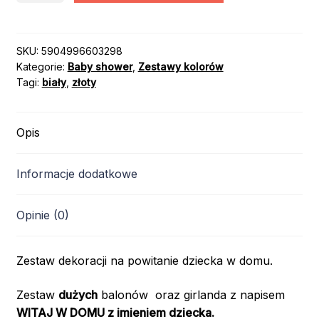
BANER
WITAJ
W
SKU:
5904996603298
Kategorie:
Baby shower
,
Zestawy kolorów
DOMU
Tagi:
biały
,
złoty
+
IMIĘ
/
Opis
kolor:
RÓŻOWY
Informacje dodatkowe
Opinie (0)
Zestaw dekoracji na powitanie dziecka w domu.
Zestaw
dużych
balonów oraz girlanda z napisem
WITAJ W DOMU
z imieniem dziecka.