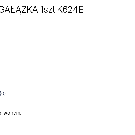
AŁĄZKA 1szt K624E
(0)
zerwonym.