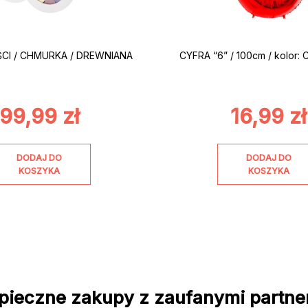
ŚCI / CHMURKA / DREWNIANA
CYFRA “6” / 100cm / kolor
99,99
zł
16,99
zł
DODAJ DO
DODAJ DO
KOSZYKA
KOSZYKA
pieczne zakupy z zaufanymi partne