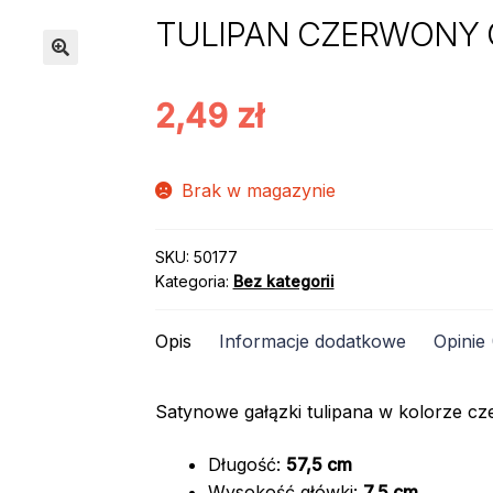
TULIPAN CZERWONY G
2,49
zł
Brak w magazynie
SKU:
50177
Kategoria:
Bez kategorii
Opis
Informacje dodatkowe
Opinie 
Satynowe gałązki tulipana w kolorze c
Długość:
57,5 cm
Wysokość główki:
7,5 cm