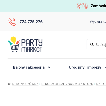
Zamówie
724 725 276
Wybierz ko
Szukaj:
Szukaj
Balony i akcesoria
Urodziny i imprezy
STRONA GŁÓWNA
DEKORACJE SALI / NAKRYCIA STOŁU
NA TO