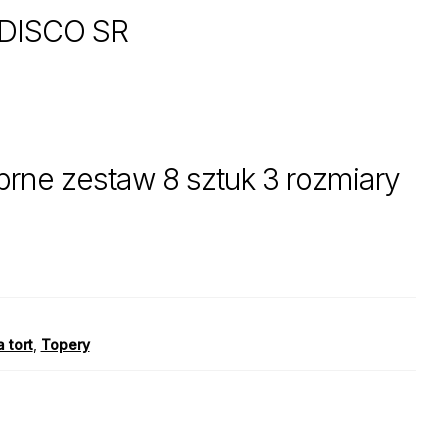
DISCO SR
brne zestaw 8 sztuk 3 rozmiary
 tort
,
Topery