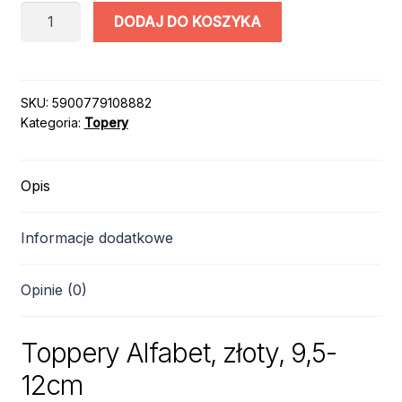
ilość
DODAJ DO KOSZYKA
TOPPERY
ALFABET
/
ZŁOTY
SKU:
5900779108882
Kategoria:
Topery
/
9,5-
12cm
Opis
Informacje dodatkowe
Opinie (0)
Toppery Alfabet, złoty, 9,5-
12cm