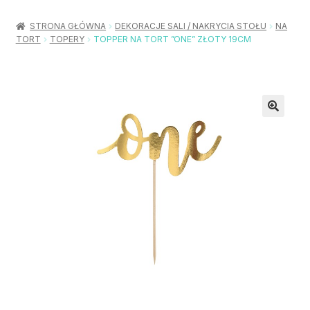
Rozwiń
Balony / Akcesoria
menu
STRONA GŁÓWNA
DEKORACJE SALI / NAKRYCIA STOŁU
NA
potom
TORT
TOPERY
TOPPER NA TORT ”ONE” ZŁOTY 19CM
Rozwiń
Urodziny / Imprezy
menu
potom
Rozwiń
Dekoracje / Nakrycia
menu
potom
Rozwiń
Stroje / Dodatki
menu
potom
Akcesoria Party
Moje konto
Koszyk