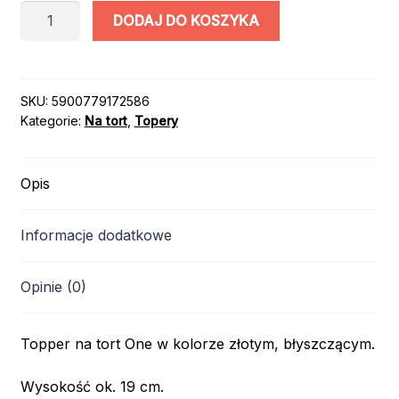
ilość
DODAJ DO KOSZYKA
TOPPER
NA
TORT
”one”
SKU:
5900779172586
Kategorie:
Na tort
,
Topery
ZŁOTY
19cm
Opis
Informacje dodatkowe
Opinie (0)
Topper na tort One w kolorze złotym, błyszczącym.
Wysokość ok. 19 cm.