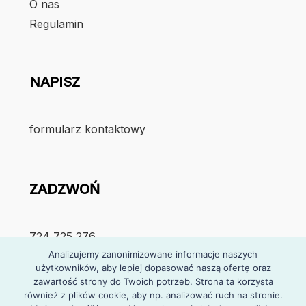
O nas
Regulamin
NAPISZ
formularz kontaktowy
ZADZWOŃ
724 725 276
Analizujemy zanonimizowane informacje naszych
poniedzialek – piątek
użytkowników, aby lepiej dopasować naszą ofertę oraz
zawartość strony do Twoich potrzeb. Strona ta korzysta
7:30 – 15:30
również z plików cookie, aby np. analizować ruch na stronie.