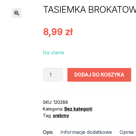
TASIEMKA BROKATOWA
8,99
zł
Na stanie
ilość
DODAJ DO KOSZYKA
TASIEMKA
BROKATOWA
/
SREBRNA
SKU:
120288
Kategoria:
Bez kategorii
/
Tag:
srebrny
25mm
/
Opis
Informacje dodatkowe
Opinie 
22mb