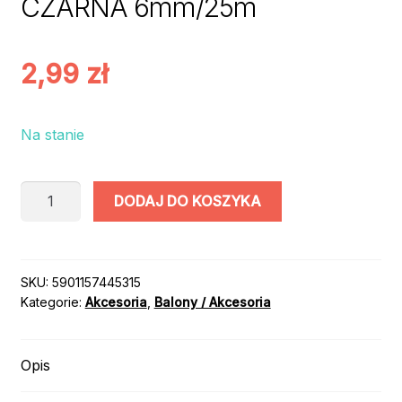
CZARNA 6mm/25m
2,99
zł
Na stanie
ilość
DODAJ DO KOSZYKA
TASIEMKA
SATYNOWA
CZARNA
6mm/25m
SKU:
5901157445315
Kategorie:
Akcesoria
,
Balony / Akcesoria
Opis