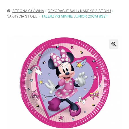
Rozwiń
Balony / Akcesoria
menu
STRONA GŁÓWNA
DEKORACJE SALI / NAKRYCIA STOŁU
potom
NAKRYCIA STOŁU
TALERZYKI MINNIE JUNIOR 20CM 8SZT
Rozwiń
Urodziny / Imprezy
menu
potom
Rozwiń
Dekoracje / Nakrycia
menu
potom
Rozwiń
Stroje / Dodatki
menu
potom
Akcesoria Party
Moje konto
Koszyk