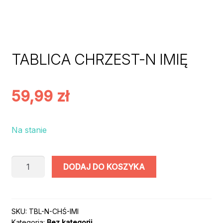
TABLICA CHRZEST-N IMIĘ
59,99
zł
Na stanie
ilość
DODAJ DO KOSZYKA
TABLICA
CHRZEST-
N
IMIĘ
SKU:
TBL-N-CHŚ-IMI
Kategoria:
Bez kategorii